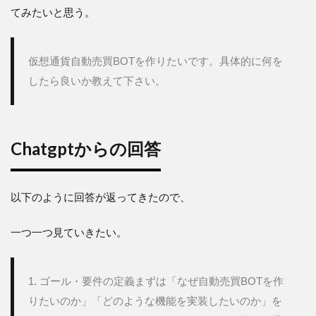
要件
てみたいと思う。
の定
義
3.1
仮想通貨自動売買BOTを作りたいです。具体的に何を
どの
したら良いか教えて下さい。
取引
所を
使う
か。
Chatgptからの回答
3.2
取引
対象の通貨
ペアは何か
(例:
以下のように回答が返ってきたので、
BTC/JPY,
ETH/USDT
など)
一つ一つ見ていきたい。
3.3
取引
1. ゴール・要件の定義まずは「なぜ自動売買BOTを作
スタ
イル
りたいのか」「どのような機能を実装したいのか」を
は短