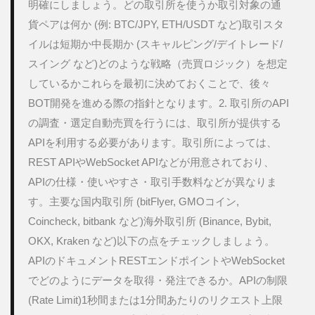
明確にしましょう。どの取引所を使うか取引対象の通
期か
中長
貨ペアは何か (例: BTC/JPY, ETH/USDT など)取引スタ
期か
イルは短期か中長期か (スキャルピング/デイトレード/
(スキ
ャル
スイング など)どのような戦略（売買ロジック）を想定
ピン
しているかこれらを最初に決めておくことで、後々
グ/デ
イト
BOT開発を進める際の指針となります。2. 取引所のAPI
レー
の調査・選定自動売買を行うには、取引所が提供する
ド/ス
イン
APIを利用する必要があります。取引所によっては、
グ な
REST APIやWebSocket APIなどが用意されており、
ど)
APIの仕様・使いやすさ・取引手数料などが異なりま
4
す。主要な国内取引所 (bitFlyer, GMOコイン, 
2.取
引所
Coincheck, bitbank など)海外取引所 (Binance, Bybit, 
の
OKX, Kraken など)以下の点をチェックしましょう。
API
の調
APIのドキュメントRESTエンドポイントやWebSocket
査・
でどのようにデータを取得・発注できるか。APIの制限 
選定
(Rate Limit)1秒間または1分間あたりのリクエスト上限
5