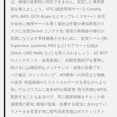
ば、相場の急変時に対応できません。安定した運用環
境を整えましょう。VPS (仮想専用サーバ): ConoHa 
VPS, AWS, GCP, Azure などオンプレミスサーバ: 自宅
や会社に物理サーバを置く場合は停電や通信障害のリ
スクに注意Docker コンテナ化: 環境の再構築や移行が
容易になります常時稼働させるために、監視ツール (例: 
Supervisor, systemd, PM2 など) やアラート仕組み 
(Slack, LINE Notify など) を取り入れましょう。10. BOT
のメンテナンス・改善最後に、自動売買BOTを運用し
続けるには継続的なメンテナンス・改善が必要です。
バグ修正: ロジックのバグ、API障害への対応など戦略
の改良: 収益曲線やヒストリカルデータを見ながらより
良いアルゴリズムに改良API仕様変更: 取引所側がAPIを
更新することもあるので、常に最新情報をチェック相
場環境の変化: 相場が急落・急騰する状況に合わせてパ
ラメータを見直す特に暗号資産市場はボラティリティ