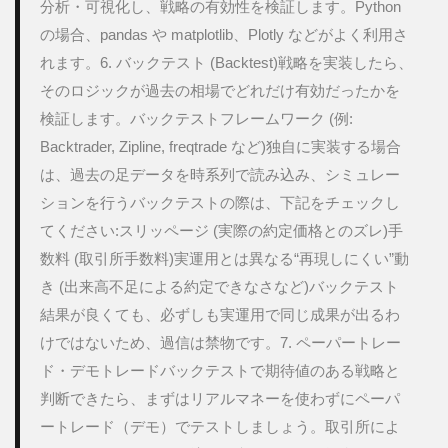
分析・可視化し、戦略の有効性を検証します。Python
の場合、pandas や matplotlib、Plotly などがよく利用さ
れます。6. バックテスト (Backtest)戦略を実装したら、
そのロジックが過去の相場でどれだけ有効だったかを
検証します。バックテストフレームワーク (例: 
Backtrader, Zipline, freqtrade など)独自に実装する場合
は、過去の足データを時系列で読み込み、シミュレー
ションを行うバックテストの際は、下記をチェックし
てください:スリッページ (実際の約定価格とのズレ)手
数料 (取引所手数料)実運用とは異なる“再現しにくい”動
き (出来高不足による約定できなさなど)バックテスト
結果が良くても、必ずしも実運用で同じ成果が出るわ
けではないため、過信は禁物です。7. ペーパートレー
ド・デモトレードバックテストで期待値のある戦略と
判断できたら、まずはリアルマネーを使わずにペーパ
ートレード（デモ）でテストしましょう。取引所によ