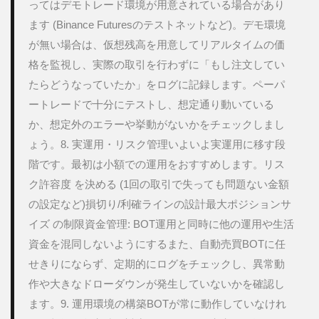
ってはデモトレード環境が用意されている場合があり
ます (Binance Futuresのテストネットなど)。デモ環境
が無い場合は、仮想残高を用意してリアルタイムの価
格を監視し、実際の取引を行わずに「もし注文してい
たらどうなっていたか」をログに記録します。ペーパ
ートレードで十分にテストし、想定通り動いている
か、想定外のエラーや挙動がないかをチェックしまし
ょう。8. 実運用・リスク管理いよいよ実運用に移す段
階です。最初は小額での運用をおすすめします。リス
ク許容度 を決める (1回の取引で失っても問題ない金額
の設定など)損切り/利確ラインの設計最大ポジションサ
イズ の制限資金管理: BOT運用と同時に他の運用や生活
資金を混同しないようにするまた、自動売買BOTに任
せきりにならず、定期的にログをチェックし、異常動
作や大きなドローダウンが発生していないかを確認し
ます。9. 運用環境の構築BOTが常に動作していなけれ