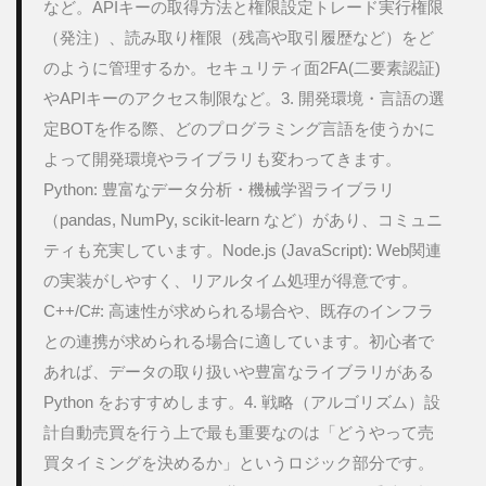
など。APIキーの取得方法と権限設定トレード実行権限
3.
開発
（発注）、読み取り権限（残高や取引履歴など）をど
環
のように管理するか。セキュリティ面2FA(二要素認証)
境・
言語
やAPIキーのアクセス制限など。3. 開発環境・言語の選
の選
定BOTを作る際、どのプログラミング言語を使うかに
定
よって開発環境やライブラリも変わってきます。
6
Python: 豊富なデータ分析・機械学習ライブラリ
4.
戦略
（pandas, NumPy, scikit-learn など）があり、コミュニ
（ア
ティも充実しています。Node.js (JavaScript): Web関連
ルゴ
リズ
の実装がしやすく、リアルタイム処理が得意です。
ム）
C++/C#: 高速性が求められる場合や、既存のインフラ
設計
との連携が求められる場合に適しています。初心者で
7
あれば、データの取り扱いや豊富なライブラリがある 
5.
デー
Python をおすすめします。4. 戦略（アルゴリズム）設
タ収
計自動売買を行う上で最も重要なのは「どうやって売
集・
分析
買タイミングを決めるか」というロジック部分です。