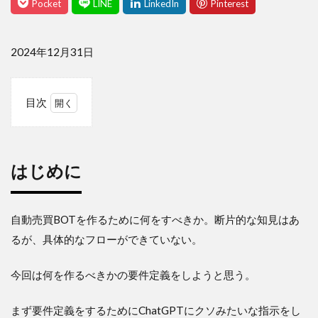
2024年12月31日
目次
1
は
じ
め
はじめに
に
2
Chatgpt
自動売買BOTを作るために何をすべきか。断片的な知見はあ
からの
るが、具体的なフローができていない。
回答
3
今回は何を作るべきかの要件定義をしようと思う。
1.
ゴー
ル・
まず要件定義をするためにChatGPTにクソみたいな指示をし