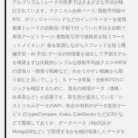
アルゴリズムトレードの世界ではさまざまな手法が検
8
6.バ
ックテス
討されています。テクニカル分析ベース: 移動平均線や
ト
RSI、ボリンジャーバンドなどのインジケーターを使用
(Backtest)
裁量トレードの自動化: 手動で行っていた手法を自動で
9
再現アービトラージ: 複数取引所で価格差を狙うマーケ
7.リ
ス
ットメイキング: 板を観測しながらスプレッドを狙う機
ク
械学習・AI 手法: データの特徴量を抽出して予測モデル
管
理
を構築まずは比較的シンプルな移動平均線クロスやRSI
の逆張り・順張り戦略など、わかりやすい戦略から取
10
8.運
り組むと良いでしょう。5. データ収集・分析BOTのロ
用環
ジックを検証するために、過去の相場データ（価格・
境の
構築
出来高など）が必要です。取引所が提供している「ヒ
ストリカルデータのAPI」有志や有料のデータ提供サー
11
まと
ビス (CryptoCompare, Kaiko, CoinGecko など)CSV な
めと
どで蓄積しておくか、データベース（MySQLや
次に
やる
MongoDBなど）で管理するかを検討収集したデータを
こと