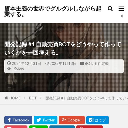
資本主義の世界でグルグルしながら起
業する。
開発記録 #1 自動売買BOTをどうやって作って
いくかを一回考える。
2024年12月31日
2025年1月13日
BOT
,
要件定義
15view
HOME
BOT
開発記録 #1 自動売買BOTをどうやって作って